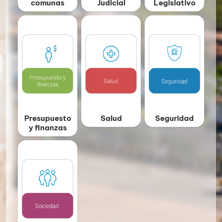
comunas
Judicial
Legislativo
Presupuesto
Salud
Seguridad
y finanzas