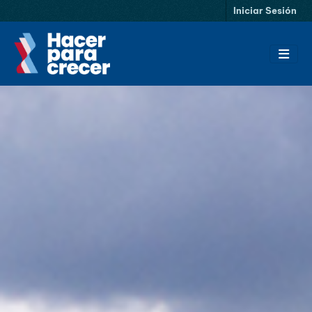
Saltar al contenido principal
Iniciar Sesión